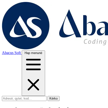
Abacus Soft
Hap menunë
Kërko