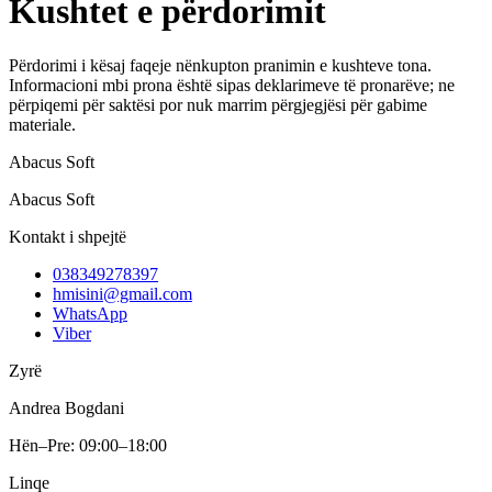
Kushtet e përdorimit
Përdorimi i kësaj faqeje nënkupton pranimin e kushteve tona.
Informacioni mbi prona është sipas deklarimeve të pronarëve; ne
përpiqemi për saktësi por nuk marrim përgjegjësi për gabime
materiale.
Abacus Soft
Abacus Soft
Kontakt i shpejtë
038349278397
hmisini@gmail.com
WhatsApp
Viber
Zyrë
Andrea Bogdani
Hën–Pre: 09:00–18:00
Linqe