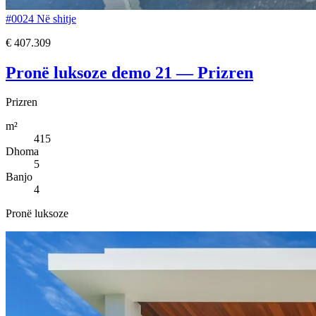
#0024
Në shitje
€ 407.309
Pronë luksoze demo 21 — Prizren
Prizren
m²
415
Dhoma
5
Banjo
4
Pronë luksoze