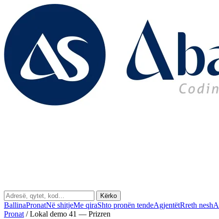
Kërko
Ballina
Pronat
Në shitje
Me qira
Shto pronën tende
Agjentët
Rreth nesh
A
Pronat
/
Lokal demo 41 — Prizren