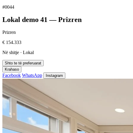
#0044
Lokal demo 41 — Prizren
Prizren
€ 154.333
Në shitje · Lokal
Shto te të preferuarat
Krahaso
Facebook
WhatsApp
Instagram