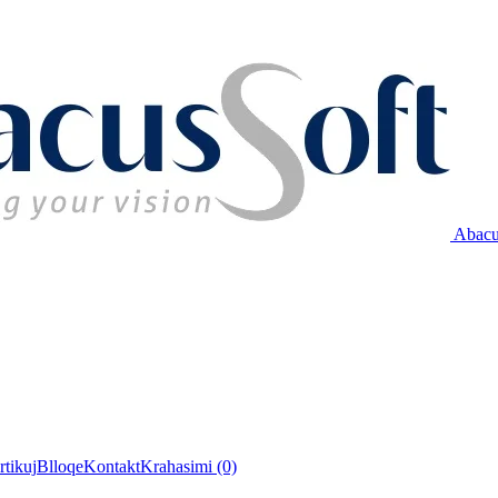
Abacu
rtikuj
Blloqe
Kontakt
Krahasimi (0)